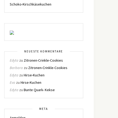
Schoko-Kirschkäsekuchen
NEUESTE KOMMENTARE
Edyta
zu
Zitronen-Crinkle-Cookies
Barbara
zu
Zitronen-Crinkle-Cookies
Edyta
zu
Hirse-Kuchen
Eva
zu
Hirse-Kuchen
Edyta
zu
Bunte Quark- Kekse
META
Anmelden