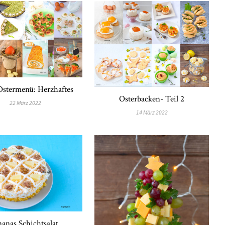
stermenü: Herzhaftes
Osterbacken- Teil 2
22 März 2022
14 März 2022
anas Schichtsalat