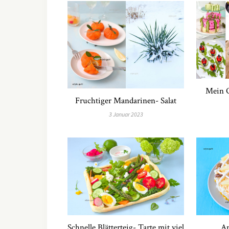
Mein O
Fruchtiger Mandarinen- Salat
3 Januar 2023
Schnelle Blätterteig- Tarte mit viel
An