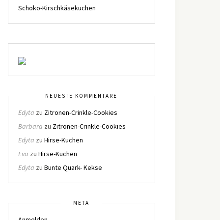
Schoko-Kirschkäsekuchen
NEUESTE KOMMENTARE
Edyta
zu
Zitronen-Crinkle-Cookies
Barbara
zu
Zitronen-Crinkle-Cookies
Edyta
zu
Hirse-Kuchen
Eva
zu
Hirse-Kuchen
Edyta
zu
Bunte Quark- Kekse
META
Anmelden