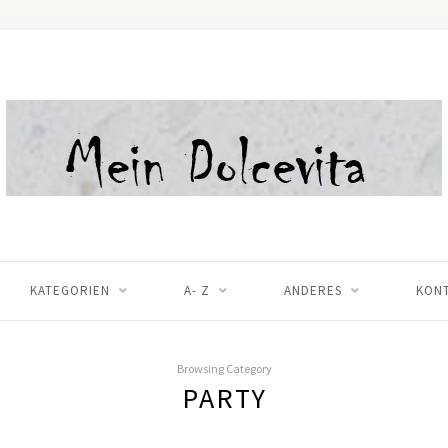
KATEGORIEN
A- Z
ANDERES
KON
Browsing Category
PARTY