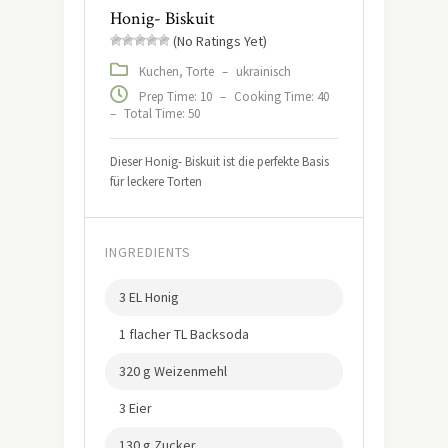
Honig- Biskuit
(No Ratings Yet)
Kuchen, Torte
–
ukrainisch
Prep Time: 10
–
Cooking Time: 40
–
Total Time: 50
Dieser Honig- Biskuit ist die perfekte Basis
für leckere Torten
INGREDIENTS
3 EL Honig
1 flacher TL Backsoda
320 g Weizenmehl
3 Eier
130 g Zucker