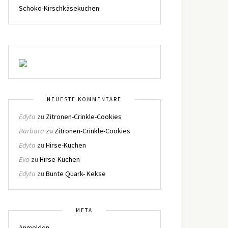
Schoko-Kirschkäsekuchen
NEUESTE KOMMENTARE
Edyta
zu
Zitronen-Crinkle-Cookies
Barbara
zu
Zitronen-Crinkle-Cookies
Edyta
zu
Hirse-Kuchen
Eva
zu
Hirse-Kuchen
Edyta
zu
Bunte Quark- Kekse
META
Anmelden