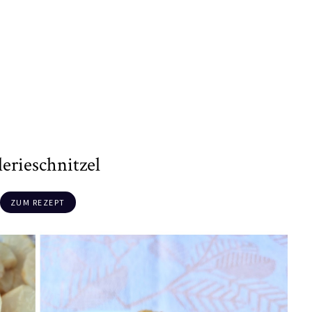
lerieschnitzel
ZUM REZEPT