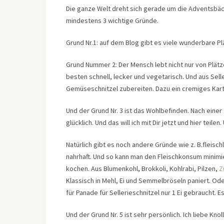
Die ganze Welt dreht sich gerade um die Adventsbäck
mindestens 3 wichtige Gründe.
Grund Nr.1: auf dem Blog gibt es viele wunderbare 
Grund Nummer 2: Der Mensch lebt nicht nur von Plätzc
besten schnell, lecker und vegetarisch. Und aus Sel
Gemüseschnitzel zubereiten. Dazu ein cremiges Kartof
Und der Grund Nr. 3 ist das Wohlbefinden. Nach einer
glücklich. Und das will ich mit Dir jetzt und hier teil
Natürlich gibt es noch andere Gründe wie z. B.fleis
nahrhaft. Und so kann man den Fleischkonsum minimi
kochen. Aus Blumenkohl, Brokkoli, Kohlrabi, Pilzen,
Z
Klassisch in Mehl, Ei und Semmelbröseln paniert. Od
für Panade für Sellerieschnitzel nur 1 Ei gebraucht. E
Und der Grund Nr. 5 ist sehr persönlich. Ich liebe Knoll