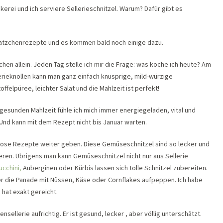
erei und ich serviere Sellerieschnitzel. Warum? Dafür gibt es
Plätzchenrezepte und es kommen bald noch einige dazu.
hen allein. Jeden Tag stelle ich mir die Frage: was koche ich heute? Am
lerieknollen kann man ganz einfach knusprige, mild-würzige
felpüree, leichter Salat und die Mahlzeit ist perfekt!
 gesunden Mahlzeit fühle ich mich immer energiegeladen, vital und
en. Und kann mit dem Rezept nicht bis Januar warten.
chlose Rezepte weiter geben. Diese Gemüseschnitzel sind so lecker und
eren. Übrigens man kann Gemüseschnitzel nicht nur aus Sellerie
ucchini,
Auberginen oder Kürbis lassen sich tolle Schnitzel zubereiten.
er die Panade mit Nüssen, Käse oder Cornflakes aufpeppen. Ich habe
s hat exakt gereicht.
ensellerie aufrichtig. Er ist gesund, lecker , aber völlig unterschätzt.