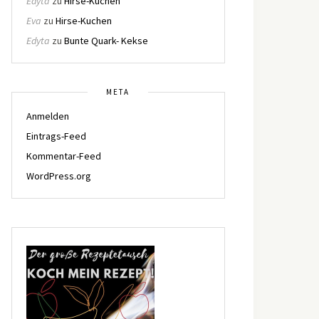
Edyta
zu
Hirse-Kuchen
Eva
zu
Hirse-Kuchen
Edyta
zu
Bunte Quark- Kekse
META
Anmelden
Eintrags-Feed
Kommentar-Feed
WordPress.org