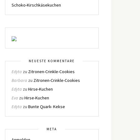
Schoko-Kirschkäsekuchen
NEUESTE KOMMENTARE
Edyta
zu
Zitronen-Crinkle-Cookies
Barbara
zu
Zitronen-Crinkle-Cookies
Edyta
zu
Hirse-Kuchen
Eva
zu
Hirse-Kuchen
Edyta
zu
Bunte Quark- Kekse
META
Anmelden