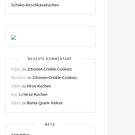
Schoko-Kirschkäsekuchen
NEUESTE KOMMENTARE
Edyta
zu
Zitronen-Crinkle-Cookies
Barbara
zu
Zitronen-Crinkle-Cookies
Edyta
zu
Hirse-Kuchen
Eva
zu
Hirse-Kuchen
Edyta
zu
Bunte Quark- Kekse
META
Anmelden