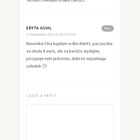
Jestem ciekawa smaku całości…
EDYTA GUHL
Reply
11 November 2015 at 19 h 57 min
Nasionka-Chia kupilam w Bio-Markt, paczuszka
za okolo 8 euro, ale sa bardzo wydajne,
posypuje nimi jedzenie, dobrze wypelniaja
zoladek 🙂
LEAVE A REPLY