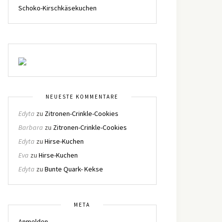
Schoko-Kirschkäsekuchen
NEUESTE KOMMENTARE
Edyta
zu
Zitronen-Crinkle-Cookies
Barbara
zu
Zitronen-Crinkle-Cookies
Edyta
zu
Hirse-Kuchen
Eva
zu
Hirse-Kuchen
Edyta
zu
Bunte Quark- Kekse
META
Anmelden