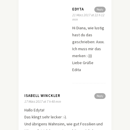
EDYTA
Reply
21 März 2017 at 22 h 12
min
Hi Diana, wie lustig
hast du das
geschrieben: Axxx.
Ich muss mir das
merken :-)))
Liebe Grüße
Edita
ISABELL WINCKLER
Reply
17 März 2017 at 7 h 48 min
Hallo Edyta!
Das klingt sehr lecker :-).
Und übrigens Wahnsinn, wie gut Fossilien und