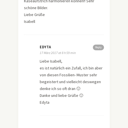
Käseaufstrich harmonieren können!! Sehr
schöne Bilder.
Liebe Grüße
Isabell
EDYTA
Reply
17 März 2017 at 8 h 59 min
Liebe Isabell,
es ist natürlich ein Zufall, ich bin aber
von diesen Fossilien- Muster sehr
begeistert und vielleicht deswegen
denke ich so oft dran 🙂
Danke und liebe Grüße 🙂
Edyta