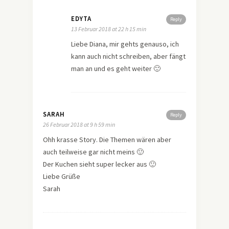
EDYTA
Reply
13 Februar 2018 at 22 h 15 min
Liebe Diana, mir gehts genauso, ich
kann auch nicht schreiben, aber fängt
man an und es geht weiter 🙂
SARAH
Reply
26 Februar 2018 at 9 h 59 min
Ohh krasse Story. Die Themen wären aber
auch teilweise gar nicht meins 🙂
Der Kuchen sieht super lecker aus 🙂
Liebe Grüße
Sarah