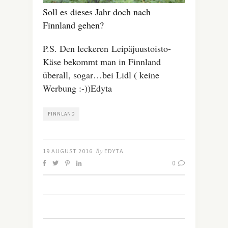
Soll es dieses Jahr doch nach
Finnland gehen?
P.S.
Den leckeren Leipäjuustoisto-
Käse bekommt man in Finnland
überall, sogar…bei Lidl ( keine
Werbung :-))
Edyta
FINNLAND
19 AUGUST 2016
By
EDYTA
0