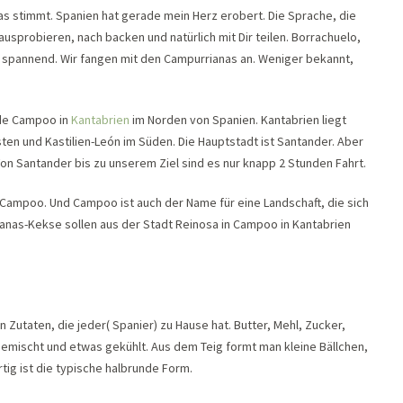
s stimmt. Spanien hat gerade mein Herz erobert. Die Sprache, die
 ausprobieren, nach backen und natürlich mit Dir teilen. Borrachuelo,
o spannend. Wir fangen mit den Campurrianas an. Weniger bekannt,
de Campoo in
Kantabrien
im Norden von Spanien. Kantabrien liegt
en und Kastilien-León im Süden. Die Hauptstadt ist Santander. Aber
 Von Santander bis zu unserem Ziel sind es nur knapp 2 Stunden Fahrt.
Campoo. Und Campoo ist auch der Name für eine Landschaft, die sich
rianas-Kekse sollen aus der Stadt Reinosa in Campoo in Kantabrien
 Zutaten, die jeder( Spanier) zu Hause hat. Butter, Mehl, Zucker,
 gemischt und etwas gekühlt. Aus dem Teig formt man kleine Bällchen,
tig ist die typische halbrunde Form.