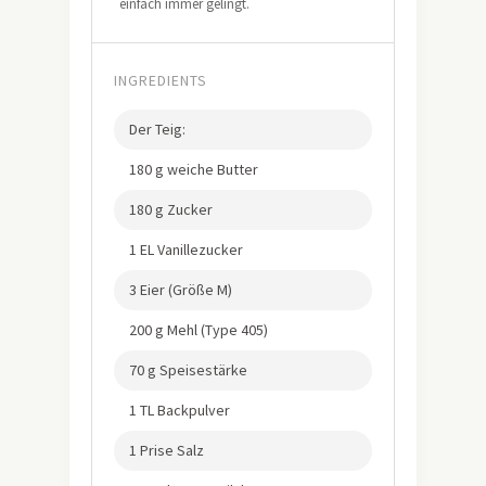
einfach immer gelingt.
INGREDIENTS
Der Teig:
180 g weiche Butter
180 g Zucker
1 EL Vanillezucker
3 Eier (Größe M)
200 g Mehl (Type 405)
70 g Speisestärke
1 TL Backpulver
1 Prise Salz