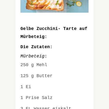
Gelbe Zucchini- Tarte auf
Mürbeteig
:
Die Zutaten
:
Mürbeteig
:
250 g Mehl
125 g Butter
1 Ei
1 Prise Salz
3 EL Wasser eiskalt