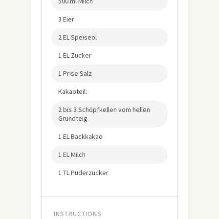
500 ml Milch
3 Eier
2 EL Speiseöl
1 EL Zucker
1 Prise Salz
Kakaoteil:
2 bis 3 Schöpfkellen vom hellen
Grundteig
1 EL Backkakao
1 EL Milch
1 TL Puderzucker
INSTRUCTIONS