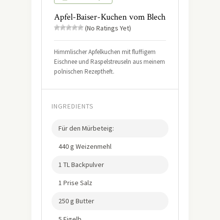
Apfel-Baiser-Kuchen vom Blech
(No Ratings Yet)
Himmlischer Apfelkuchen mit fluffigem
Eischnee und Raspelstreuseln aus meinem
polnischen Rezeptheft.
INGREDIENTS
Für den Mürbeteig:
440 g Weizenmehl
1 TL Backpulver
1 Prise Salz
250 g Butter
5 Eigelb