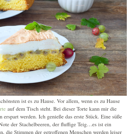
 schönsten ist es zu Hause. Vor allem, wenn es zu Hause
orte
auf dem Tisch steht. Bei dieser Torte kann mir die
n erspart werden. Ich genieße das erste Stück. Eine süße
 Note der Stachelbeeren, der fluffige Teig…es ist ein
n, die Stimmen der getroffenen Menschen werden leiser