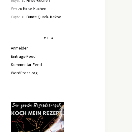
Edyta
zu
Hirse-Kuchen
Eva
zu
Hirse-Kuchen
Edyta
zu
Bunte Quark- Kekse
META
Anmelden
Eintrags-Feed
Kommentar-Feed
WordPress.org