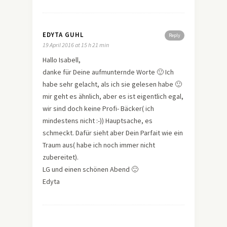
EDYTA GUHL
Reply
19 April 2016 at 15 h 21 min
Hallo Isabell,
danke für Deine aufmunternde Worte 🙂 Ich
habe sehr gelacht, als ich sie gelesen habe 🙂
mir geht es ähnlich, aber es ist eigentlich egal,
wir sind doch keine Profi- Bäcker( ich
mindestens nicht :-)) Hauptsache, es
schmeckt. Dafür sieht aber Dein Parfait wie ein
Traum aus( habe ich noch immer nicht
zubereitet).
LG und einen schönen Abend 🙂
Edyta