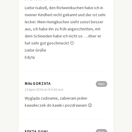
Liebe Isabell, den Rotweinkuchen habe ich in
meiner Kindheit nicht gekannt und der ist sehr
lecker. Mein Honigkuchen sieht sonst besser
aus, ich habe ihn zu früh angeschnitten, mit
dem Schneiden habe ich nicht so ….Aber er
hat sehr gut geschmeckt 🙂
Liebe Grüße
Edyta
MAŁGORZATA
Reply
15 April 2016 at 10 h 42 min
Wygląda cudownie, zabieram jeden
kawałeczek do kawki i pozdrawiam 😉
EDYTA GUHL
Reply