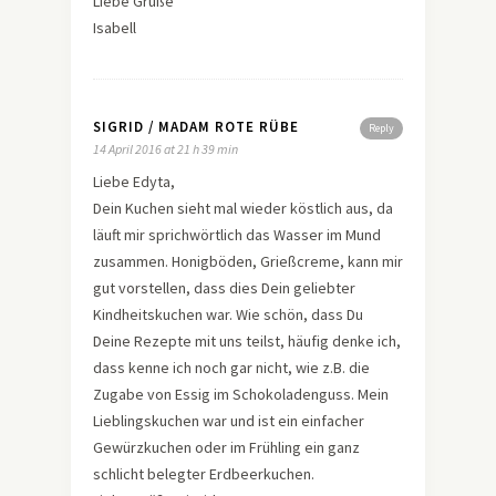
Liebe Grüße
Isabell
SIGRID / MADAM ROTE RÜBE
Reply
14 April 2016 at 21 h 39 min
Liebe Edyta,
Dein Kuchen sieht mal wieder köstlich aus, da
läuft mir sprichwörtlich das Wasser im Mund
zusammen. Honigböden, Grießcreme, kann mir
gut vorstellen, dass dies Dein geliebter
Kindheitskuchen war. Wie schön, dass Du
Deine Rezepte mit uns teilst, häufig denke ich,
dass kenne ich noch gar nicht, wie z.B. die
Zugabe von Essig im Schokoladenguss. Mein
Lieblingskuchen war und ist ein einfacher
Gewürzkuchen oder im Frühling ein ganz
schlicht belegter Erdbeerkuchen.