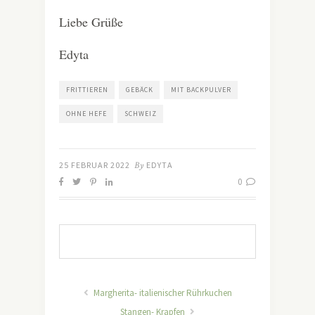
Liebe Grüße
Edyta
FRITTIEREN
GEBÄCK
MIT BACKPULVER
OHNE HEFE
SCHWEIZ
25 FEBRUAR 2022
By
EDYTA
0
Margherita- italienischer Rührkuchen
Stangen- Krapfen