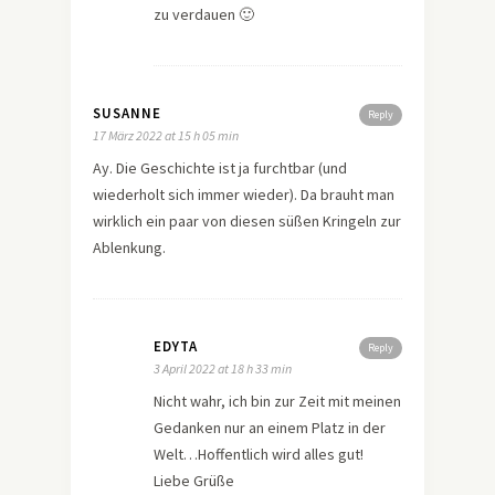
zu verdauen 🙂
SUSANNE
Reply
17 März 2022 at 15 h 05 min
Ay. Die Geschichte ist ja furchtbar (und
wiederholt sich immer wieder). Da brauht man
wirklich ein paar von diesen süßen Kringeln zur
Ablenkung.
EDYTA
Reply
3 April 2022 at 18 h 33 min
Nicht wahr, ich bin zur Zeit mit meinen
Gedanken nur an einem Platz in der
Welt…Hoffentlich wird alles gut!
Liebe Grüße