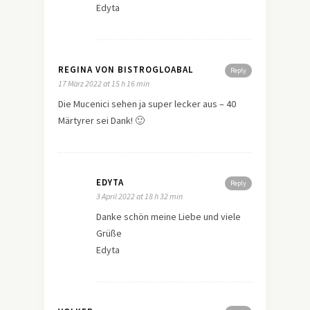
Edyta
REGINA VON BISTROGLOABAL
Reply
17 März 2022 at 15 h 16 min
Die Mucenici sehen ja super lecker aus – 40
Märtyrer sei Dank! 🙂
EDYTA
Reply
3 April 2022 at 18 h 32 min
Danke schön meine Liebe und viele
Grüße
Edyta