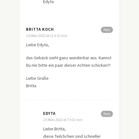
Edyta
BRITTA KOCH
Reply
14 März 2022 at 11 h 32 min
Liebe Edyta,
das Gebäck sieht ganz wunderbar aus. Kannst
Du mir bitte ein paar dieser Achten schicken?!
Liebe Grüße
Britta
EDYTA
Reply
15 März 2022 at 7 h 51 min
Liebe Britta,
diese Teilchchen sind schneller