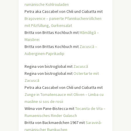
rumänische Kohlrouladen
Petra aka Cascabel von Chili und Ciabatta mit
Braşovence – panierte Pfannkuchenröllchen
mit Pilzfüllung, Gurkensalat
Britta von Brittas Kochbuch mit
Mămăligă –
Maisbrei
Britta von Brittas Kochbuch mit
Zacuscă –
Auberginen-Paprikadip
Regina von bistroglobal mit
Zacuscă
Regina von bistroglobal mit
Ostertarte mit
Zacuscā
Petra aka Cascabel von Chili und Ciabatta mit
Zunge in Tomatensauce mit Oliven – Limba cu
masline si sos de rosii
Wilma von Pane-Bistecca mit
Tocanita de Vita –
Rumaenisches Rinder Gulasch
Britta von Backmaedchen 1967 mit
Saravină-
rumänischer Rumkuchen