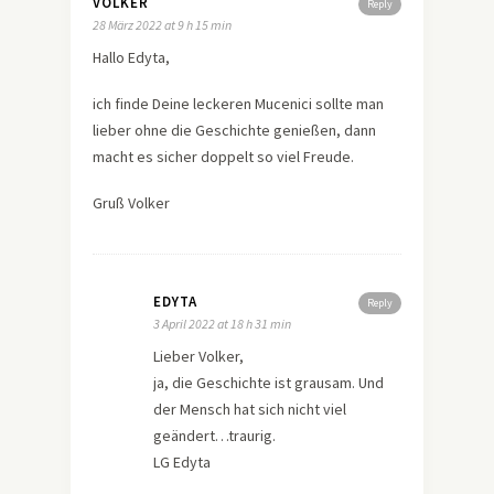
VOLKER
Reply
28 März 2022 at 9 h 15 min
Hallo Edyta,
ich finde Deine leckeren Mucenici sollte man
lieber ohne die Geschichte genießen, dann
macht es sicher doppelt so viel Freude.
Gruß Volker
EDYTA
Reply
3 April 2022 at 18 h 31 min
Lieber Volker,
ja, die Geschichte ist grausam. Und
der Mensch hat sich nicht viel
geändert…traurig.
LG Edyta