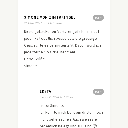
SIMONE VON ZIMTKRINGEL
Reply
28 März 2022 at 12 h 11 min
Diese gebackenen Märtyrer gefallen mir auf
jeden Fall deutlich besser, als die grausige
Geschichte es vermuten läßt. Davon würd ich
jederzeit ein bis drei nehmen!
Liebe Grüße
Simone
EDYTA
Reply
3 April 2022 at 18 h 29 min
Liebe Simone,
ich konnte mich bei dem dritten noch
nicht beherrschen. Auch wenn sie
ordentlich belegt und süß sind 🙂