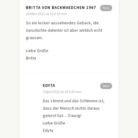
BRITTA VON BACKMAEDCHEN 1967
Reply
29 März 2022 at 16 h 16 min
So ein lecker aussehendes Gebäck, die
Geschichte dahinter ist aber wirklich echt
grausam.
Liebe Grüße
Britta
EDYTA
Reply
3 April 2022 at 18 h 26 min
Das stimmt und das Schlimme ist,
dass der Mensch nichts daraus
gelernt hat….Traurig!
Liebe Grüße
Edyta