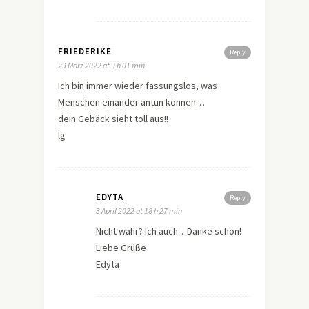
FRIEDERIKE
Reply
29 März 2022 at 9 h 01 min
Ich bin immer wieder fassungslos, was
Menschen einander antun können…
dein Gebäck sieht toll aus!!
lg
EDYTA
Reply
3 April 2022 at 18 h 27 min
Nicht wahr? Ich auch…Danke schön!
Liebe Grüße
Edyta