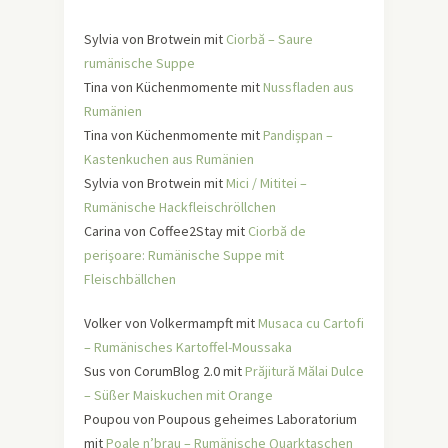
Sylvia von Brotwein mit
Ciorbă – Saure
rumänische Suppe
Tina von Küchenmomente mit
Nussfladen aus
Rumänien
Tina von Küchenmomente mit
Pandișpan –
Kastenkuchen aus Rumänien
Sylvia von Brotwein mit
Mici / Mititei –
Rumänische Hackfleischröllchen
Carina von Coffee2Stay mit
Ciorbă de
perişoare: Rumänische Suppe mit
Fleischbällchen
Volker von Volkermampft mit
Musaca cu Cartofi
– Rumänisches Kartoffel-Moussaka
Sus von CorumBlog 2.0 mit
Prăjitură Mălai Dulce
– Süßer Maiskuchen mit Orange
Poupou von Poupous geheimes Laboratorium
mit
Poale n’brau – Rumänische Quarktaschen