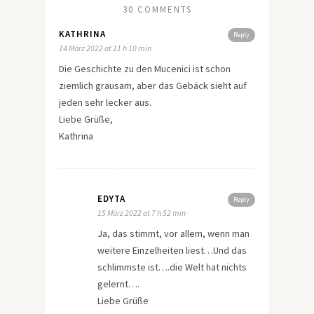
30 COMMENTS
KATHRINA
Reply
14 März 2022 at 11 h 10 min
Die Geschichte zu den Mucenici ist schon
ziemlich grausam, aber das Gebäck sieht auf
jeden sehr lecker aus.
Liebe Grüße,
Kathrina
EDYTA
Reply
15 März 2022 at 7 h 52 min
Ja, das stimmt, vor allem, wenn man
weitere Einzelheiten liest…Und das
schlimmste ist….die Welt hat nichts
gelernt….
Liebe Grüße