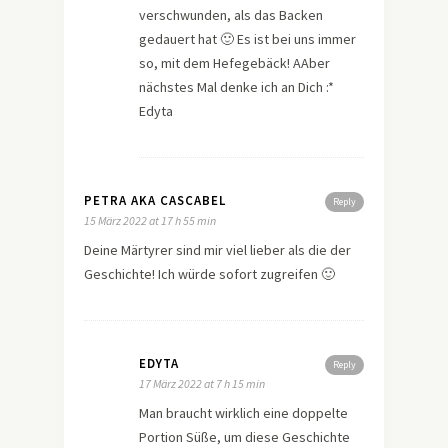
verschwunden, als das Backen
gedauert hat 🙂 Es ist bei uns immer
so, mit dem Hefegebäck! AAber
nächstes Mal denke ich an Dich :*
Edyta
PETRA AKA CASCABEL
Reply
15 März 2022 at 17 h 55 min
Deine Märtyrer sind mir viel lieber als die der
Geschichte! Ich würde sofort zugreifen 🙂
EDYTA
Reply
17 März 2022 at 7 h 15 min
Man braucht wirklich eine doppelte
Portion Süße, um diese Geschichte