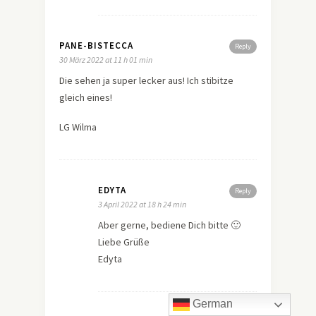
PANE-BISTECCA
Reply
30 März 2022 at 11 h 01 min
Die sehen ja super lecker aus! Ich stibitze
gleich eines!
LG Wilma
EDYTA
Reply
3 April 2022 at 18 h 24 min
Aber gerne, bediene Dich bitte 🙂
Liebe Grüße
Edyta
German